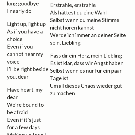
long goodbye
Erstrahle, erstrahle
I nearly do
Als hättest du eine Wahl
Selbst wenn du meine Stimme
Light up, light up
nicht hören kannst
As if you have a
Werde ich immer an deiner Seite
choice
sein, Liebling
Even if you
cannot hear my
Fass dir ein Herz, mein Liebling
voice
Es ist klar, dass wir Angst haben
I’ll be right beside
Selbst wenn es nur für ein paar
you, dear
Tage ist
Um all dieses Chaos wieder gut
Have heart, my
zu machen
dear
We’re bound to
be afraid
Even if it’s just
for a few days
Making up for all