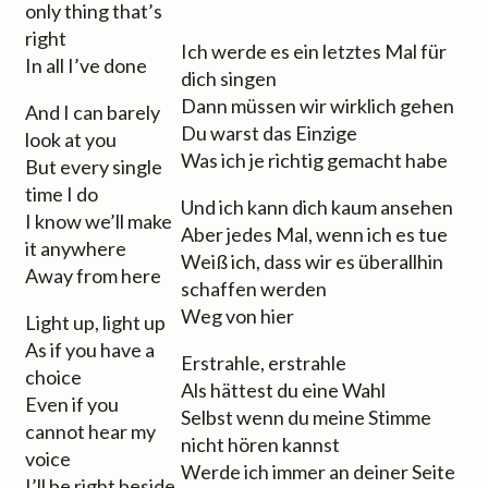
only thing that’s
right
Ich werde es ein letztes Mal für
In all I’ve done
dich singen
Dann müssen wir wirklich gehen
And I can barely
Du warst das Einzige
look at you
Was ich je richtig gemacht habe
But every single
time I do
Und ich kann dich kaum ansehen
I know we’ll make
Aber jedes Mal, wenn ich es tue
it anywhere
Weiß ich, dass wir es überallhin
Away from here
schaffen werden
Weg von hier
Light up, light up
As if you have a
Erstrahle, erstrahle
choice
Als hättest du eine Wahl
Even if you
Selbst wenn du meine Stimme
cannot hear my
nicht hören kannst
voice
Werde ich immer an deiner Seite
I’ll be right beside