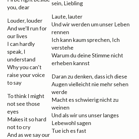
sein, Liebling
you, dear
Laute, lauter
Louder, louder
Und wir werden um unser Leben
And we’ll run for
rennen
our lives
Ich kann kaum sprechen, Ich
I can hardly
verstehe
speak, I
Warum du deine Stimme nicht
understand
erheben kannst
Why you can’t
raise your voice
Daran zu denken, dass ich diese
to say
Augen vielleicht nie mehr sehen
werde
To think I might
Macht es schwierig nicht zu
not see those
weinen
eyes
Und als wir uns unser langes
Makes it so hard
Lebewohl sagen
not to cry
Tue ich es fast
And as we say our