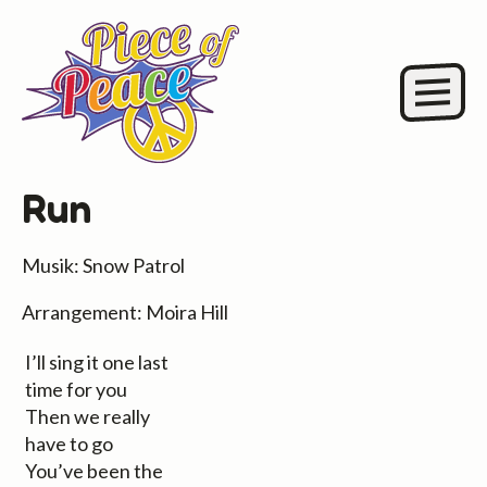
Run
Musik: Snow Patrol
Arrangement: Moira Hill
I’ll sing it one last
time for you
Then we really
have to go
You’ve been the