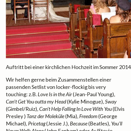
Auftritt bei einer kirchlichen Hochzeit im Sommer 2014
Wir helfen gerne beim Zusammenstellen einer
passenden Setlist von locker-flockig bis very
touching: z.B.
Love Is in the Air
(Jean-Paul Young),
Can’t Get You outta my Head
(Kylie Minogue),
Sway
(Gimbel/Ruiz),
Can’t Help Falling In Love With You
(Elvis
Presley )
Tanz der Moleküle
(Mia),
Freedom
(George
Michael),
Pricetag
(Jessie J.),
Because
(Beatles),
You’ll
Never Walk Alone
(John Fanham) oder
As
(Stevie